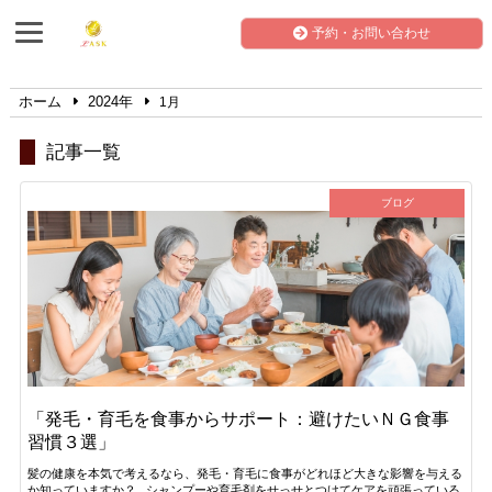
予約・お問い合わせ
ホーム
2024年
1月
記事一覧
ブログ
「発毛・育毛を食事からサポート：避けたいＮＧ食事
習慣３選」
髪の健康を本気で考えるなら、発毛・育毛に食事がどれほど大きな影響を与える
か知っていますか？ シャンプーや育毛剤をせっせとつけてケアを頑張っている